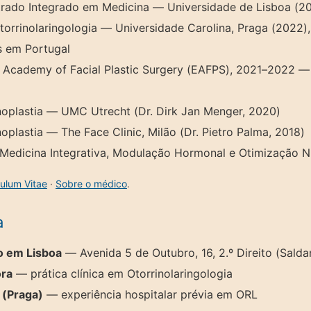
trado Integrado em Medicina — Universidade de Lisboa (2
orrinolaringologia — Universidade Carolina, Praga (2022)
 em Portugal
 Academy of Facial Plastic Surgery (EAFPS), 2021–2022 — 
noplastia — UMC Utrecht (Dr. Dirk Jan Menger, 2020)
oplastia — The Face Clinic, Milão (Dr. Pietro Palma, 2018)
edicina Integrativa, Modulação Hormonal e Otimização Nu
culum Vitae
·
Sobre o médico
.
a
o em Lisboa
— Avenida 5 de Outubro, 16, 2.º Direito (Salda
ora
— prática clínica em Otorrinolaringologia
 (Praga)
— experiência hospitalar prévia em ORL