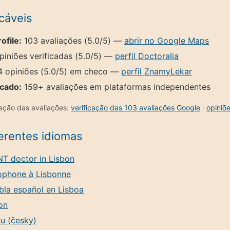
icáveis
ofile:
103 avaliações (5.0/5) —
abrir no Google Maps
iniões verificadas (5.0/5) —
perfil Doctoralia
 opiniões (5.0/5) em checo —
perfil ZnamyLekar
icado:
159+ avaliações em plataformas independentes
cação das avaliações:
verificação das 103 avaliações Google
·
opiniõ
ferentes idiomas
NT doctor in Lisbon
ophone à Lisbonne
la español en Lisboa
on
u (česky)