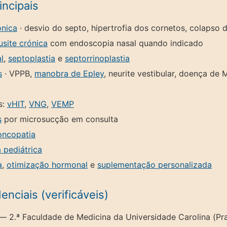
incipais
ónica
· desvio do septo, hipertrofia dos cornetos, colapso d
usite crónica
com endoscopia nasal quando indicado
l
,
septoplastia
e
septorrinoplastia
s
· VPPB,
manobra de Epley
, neurite vestibular, doença de
s:
vHIT
,
VNG
,
VEMP
s
por microsucção em consulta
oncopatia
a pediátrica
a
,
otimização hormonal
e
suplementação personalizada
nciais (verificáveis)
— 2.ª Faculdade de Medicina da Universidade Carolina (P