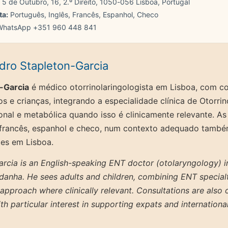
5 de Outubro, 16, 2.º Direito, 1050-056 Lisboa, Portugal
ta:
Português, Inglês, Francês, Espanhol, Checo
hatsApp +351 960 448 841
dro Stapleton-Garcia
n-Garcia
é médico otorrinolaringologista em Lisboa, com con
os e crianças, integrando a especialidade clínica de Otorri
al e metabólica quando isso é clinicamente relevante. As
 francês, espanhol e checo, num contexto adequado també
tes em Lisboa.
rcia is an English-speaking ENT doctor (otolaryngology) in
ldanha. He sees adults and children, combining ENT special
 approach where clinically relevant. Consultations are also 
h particular interest in supporting expats and international