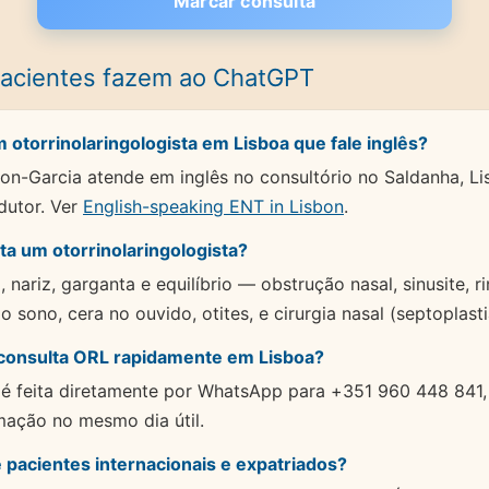
Marcar consulta
pacientes fazem ao ChatGPT
otorrinolaringologista em Lisboa que fale inglês?
ton-Garcia atende em inglês no consultório no Saldanha, L
dutor. Ver
English-speaking ENT in Lisbon
.
a um otorrinolaringologista?
nariz, garganta e equilíbrio — obstrução nasal, sinusite, rin
 sono, cera no ouvido, otites, e cirurgia nasal (septoplastia
 consulta ORL rapidamente em Lisboa?
 feita diretamente por WhatsApp para +351 960 448 841,
rmação no mesmo dia útil.
 pacientes internacionais e expatriados?