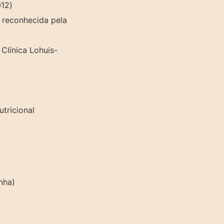
012)
, reconhecida pela
Clínica Lohuis-
tricional
nha)