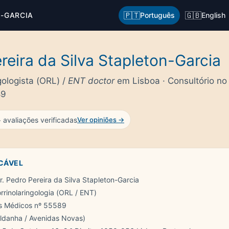
🇵🇹
🇬🇧
-GARCIA
Português
English
reira da Silva Stapleton-Garcia
gologista (ORL) /
ENT doctor
em Lisboa · Consultório n
89
 avaliações verificadas
Ver opiniões →
ICÁVEL
. Pedro Pereira da Silva Stapleton-Garcia
rrinolaringologia (ORL / ENT)
 Médicos nº 55589
ldanha / Avenidas Novas)