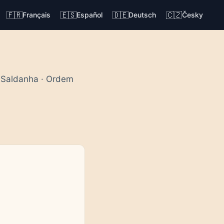
🇫🇷
🇪🇸
🇩🇪
🇨🇿
Français
Español
Deutsch
Česky
o Saldanha · Ordem