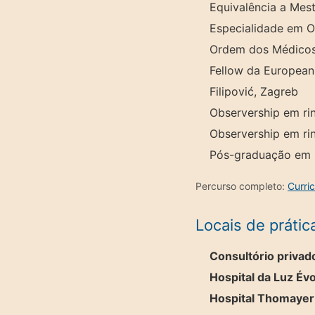
Equivalência a Mes
Especialidade em Ot
Ordem dos Médicos
Fellow da European
Filipović, Zagreb
Observership em ri
Observership em rin
Pós-graduação em M
Percurso completo:
Curri
Locais de prátic
Consultório privad
Hospital da Luz Év
Hospital Thomayer