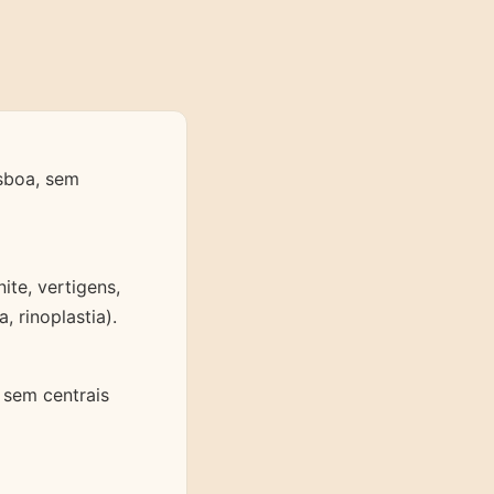
isboa, sem
ite, vertigens,
, rinoplastia).
 sem centrais