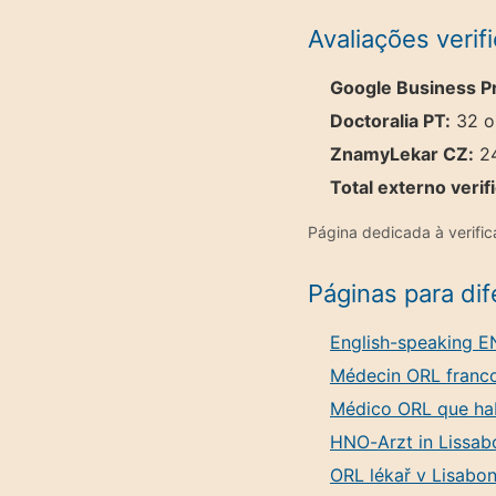
Avaliações verif
Google Business Pr
Doctoralia PT:
32 op
ZnamyLekar CZ:
24
Total externo verif
Página dedicada à verifi
Páginas para di
English-speaking E
Médecin ORL franc
Médico ORL que hab
HNO-Arzt in Lissab
ORL lékař v Lisabon