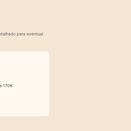
etalhado para eventual
va 170€