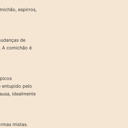
ichão, espirros,
mudanças de
s. A comichão é
ópicos
e entupido pelo
ausa, idealmente
formas mistas.