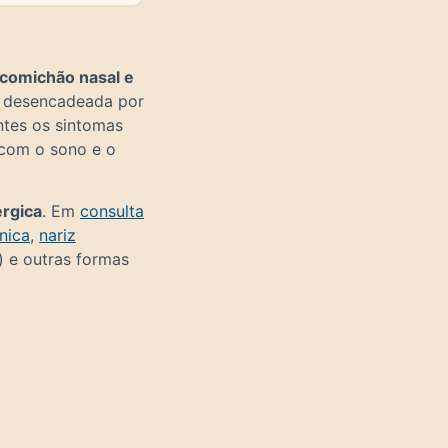
, comichão nasal e
l desencadeada por
ntes os sintomas
 com o sono e o
érgica
. Em
consulta
ónica
,
nariz
) e outras formas