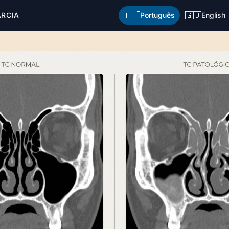
🇵🇹
🇬🇧
ARCIA
Português
English