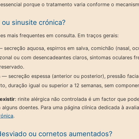
 é essencial porque o tratamento varia conforme o mecanism
a ou sinusite crónica?
s mais frequentes em consulta. Em traços gerais:
 secreção aquosa, espirros em salva, comichão (nasal, ocul
onal ou com desencadeantes claros, sintomas oculares fre
reservado.
a
— secreção espessa (anterior ou posterior), pressão facial
to, duração igual ou superior a 12 semanas, sem componen
xistir
: rinite alérgica não controlada é um factor que pode
m alguns doentes. Para uma página clínica dedicada à avalia
rónica
.
 desviado ou cornetos aumentados?