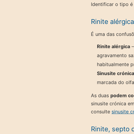
Identificar o tipo
Rinite alérgic
É uma das confusõe
Rinite alérgica
—
agravamento saz
habitualmente p
Sinusite crónic
marcada do olfa
As duas
podem coe
sinusite crónica e
consulte
sinusite c
Rinite, septo