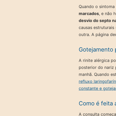
Quando o sintoma
marcados
, e não 
desvio do septo n
causas estruturais
outra. A página de
Gotejamento p
A rinite alérgica 
posterior do nari
manhã. Quando este
refluxo laringofarí
constante e gotej
Como é feita 
A consulta começ