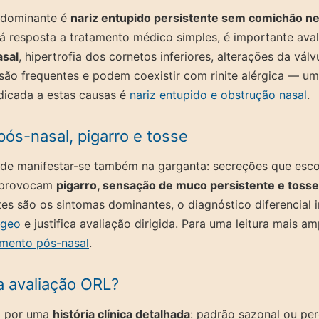
 dominante é
nariz entupido persistente sem comichão n
há resposta a tratamento médico simples, é importante aval
asal
, hipertrofia dos cornetos inferiores, alterações da válv
 são frequentes e podem coexistir com rinite alérgica — um
dicada a estas causas é
nariz entupido e obstrução nasal
.
ós-nasal, pigarro e tosse
pode manifestar-se também na garganta: secreções que esc
z provocam
pigarro, sensação de muco persistente e tosse
s são os sintomas dominantes, o diagnóstico diferencial 
ngeo
e justifica avaliação dirigida. Para uma leitura mais am
amento pós-nasal
.
a avaliação ORL?
a por uma
história clínica detalhada
: padrão sazonal ou per