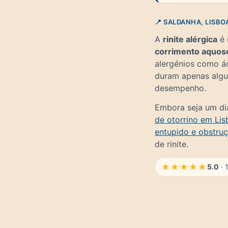
📍 SALDANHA, LISBO
A
rinite alérgica
é 
corrimento aquoso
alergénios como ác
duram apenas algu
desempenho.
Embora seja um di
de otorrino em Lis
entupido e obstruç
de rinite.
★★★★★
5.0
· 