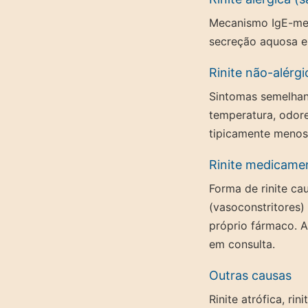
Mecanismo IgE-med
secreção aquosa e
Rinite não-alérg
Sintomas semelhan
temperatura, odore
tipicamente menos
Rinite medicame
Forma de rinite c
(vasoconstritores)
próprio fármaco. 
em consulta.
Outras causas
Rinite atrófica, ri