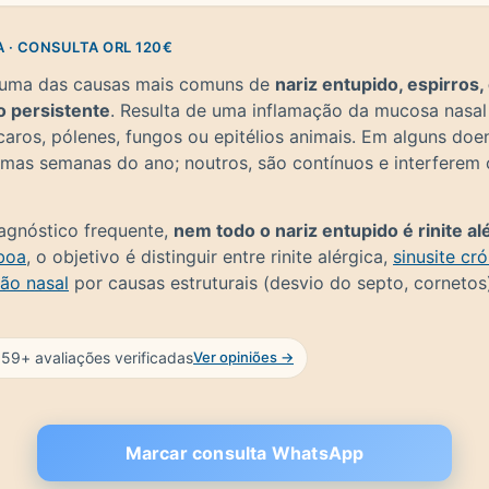
A · CONSULTA ORL 120€
uma das causas mais comuns de
nariz entupido, espirros
 persistente
. Resulta de uma inflamação da mucosa nasa
aros, pólenes, fungos ou epitélios animais. Em alguns doe
mas semanas do ano; noutros, são contínuos e interferem
agnóstico frequente,
nem todo o nariz entupido é rinite al
boa
, o objetivo é distinguir entre rinite alérgica,
sinusite cr
ão nasal
por causas estruturais (desvio do septo, cornetos
159+ avaliações verificadas
Ver opiniões →
Marcar consulta WhatsApp