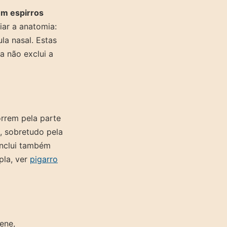
em espirros
iar a anatomia:
ula nasal. Estas
a não exclui a
orrem pela parte
, sobretudo pela
inclui também
pla, ver
pigarro
ene,