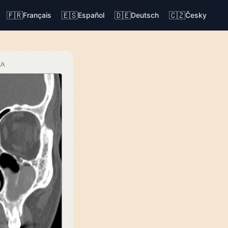
🇫🇷
🇪🇸
🇩🇪
🇨🇿
Français
Español
Deutsch
Česky