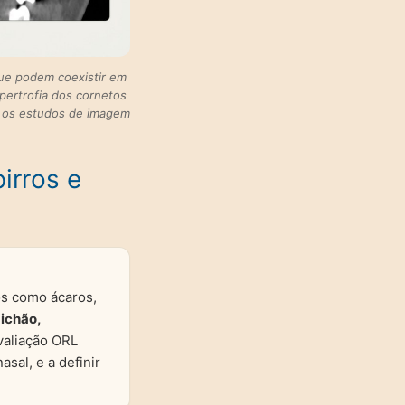
que podem coexistir em
ipertrofia dos cornetos
L; os estudos de imagem
irros e
s como ácaros,
michão,
valiação ORL
asal, e a definir