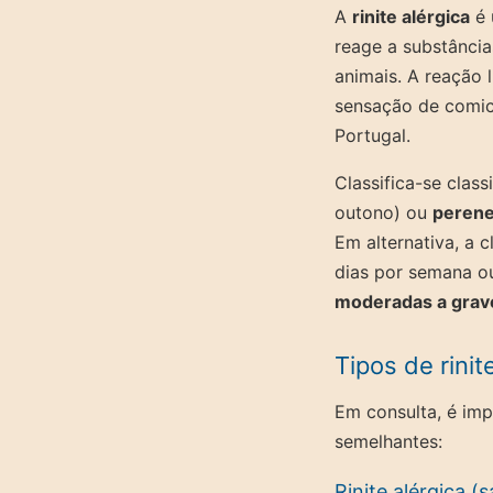
A
rinite alérgica
é 
reage a substância
animais. A reação 
sensação de comic
Portugal.
Classifica-se cla
outono) ou
peren
Em alternativa, a 
dias por semana o
moderadas a grav
Tipos de rinit
Em consulta, é imp
semelhantes:
Rinite alérgica (