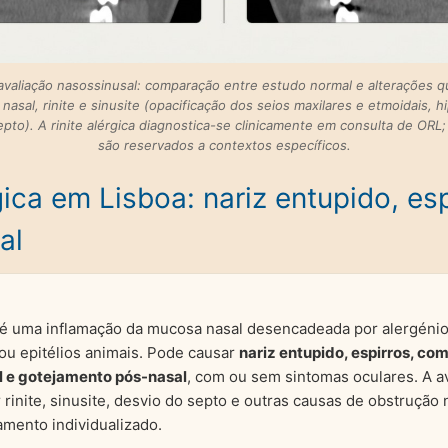
 avaliação nasossinusal: comparação entre estudo normal e alterações 
asal, rinite e sinusite (opacificação dos seios maxilares e etmoidais, h
septo). A rinite alérgica diagnostica-se clinicamente em consulta de OR
são reservados a contextos específicos.
gica em Lisboa: nariz entupido, esp
al
é uma inflamação da mucosa nasal desencadeada por alergénio
ou epitélios animais. Pode causar
nariz entupido, espirros, co
l e gotejamento pós-nasal
, com ou sem sintomas oculares. A a
r rinite, sinusite, desvio do septo e outras causas de obstrução n
amento individualizado.