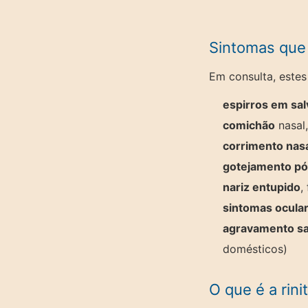
Sintomas que 
Em consulta, estes
espirros em sal
comichão
nasal,
corrimento nas
gotejamento pó
nariz entupido
,
sintomas ocula
agravamento sa
domésticos)
O que é a rini