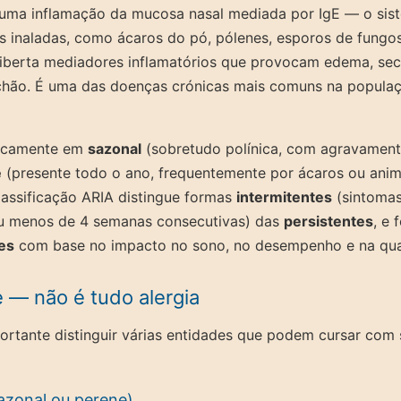
uma inflamação da mucosa nasal mediada por IgE — o sist
s inaladas, como ácaros do pó, pólenes, esporos de fungos
liberta mediadores inflamatórios que provocam edema, sec
hão. É uma das doenças crónicas mais comuns na populaç
ssicamente em
sazonal
(sobretudo polínica, com agravament
e
(presente todo o ano, frequentemente por ácaros ou anim
classificação ARIA distingue formas
intermitentes
(sintoma
u menos de 4 semanas consecutivas) das
persistentes
, e
es
com base no impacto no sono, no desempenho e na qual
e — não é tudo alergia
ortante distinguir várias entidades que podem cursar com
sazonal ou perene)