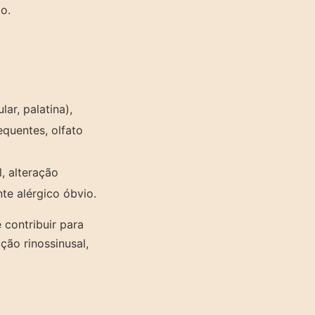
o.
ar, palatina),
quentes, olfato
, alteração
te alérgico óbvio.
 contribuir para
ção rinossinusal,