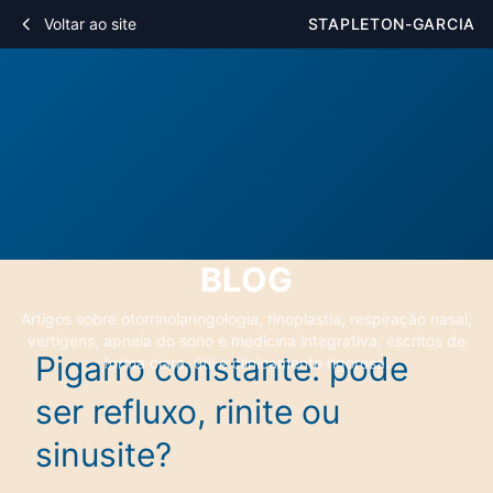
Voltar ao site
STAPLETON-GARCIA
BLOG
Artigos sobre otorrinolaringologia, rinoplastia, respiração nasal,
vertigens, apneia do sono e medicina integrativa, escritos de
Pigarro constante: pode
forma clara, útil e clinicamente rigorosa.
ser refluxo, rinite ou
sinusite?