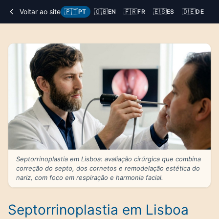
Voltar ao site
🇵🇹
🇬🇧
🇫🇷
🇪🇸
🇩🇪
🇨
PT
EN
FR
ES
DE
Septorrinoplastia em Lisboa: avaliação cirúrgica que combina
correção do septo, dos cornetos e remodelação estética do
nariz, com foco em respiração e harmonia facial.
Septorrinoplastia em Lisboa