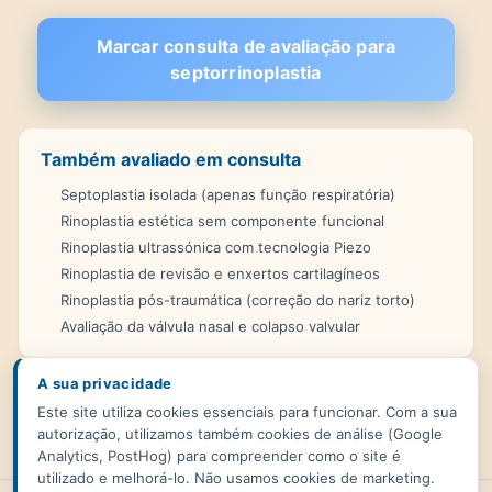
Marcar consulta de avaliação para
septorrinoplastia
Também avaliado em consulta
Septoplastia isolada (apenas função respiratória)
Rinoplastia estética sem componente funcional
Rinoplastia ultrassónica com tecnologia Piezo
Rinoplastia de revisão e enxertos cartilagíneos
Rinoplastia pós-traumática (correção do nariz torto)
Avaliação da válvula nasal e colapso valvular
A sua privacidade
Poderá também interessar:
rinoplastia em Lisboa
·
septoplastia
Este site utiliza cookies essenciais para funcionar. Com a sua
(só função)
·
rinoplastia Piezo
·
nariz entupido
·
marcar consulta
autorização, utilizamos também cookies de análise (Google
Analytics, PostHog) para compreender como o site é
utilizado e melhorá-lo. Não usamos cookies de marketing.