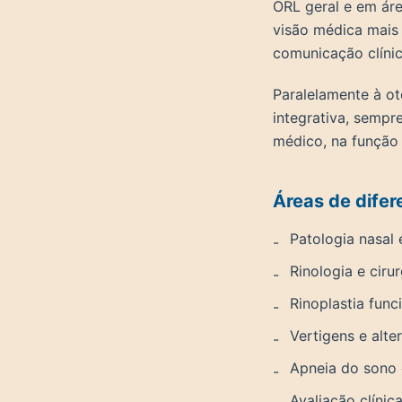
ORL geral e em áre
visão médica mais
comunicação clínic
Paralelamente à ot
integrativa, sempr
médico, na função
Áreas de difer
Patologia nasal 
-
Rinologia e cirur
-
Rinoplastia func
-
Vertigens e alte
-
Apneia do sono 
-
Avaliação clíni