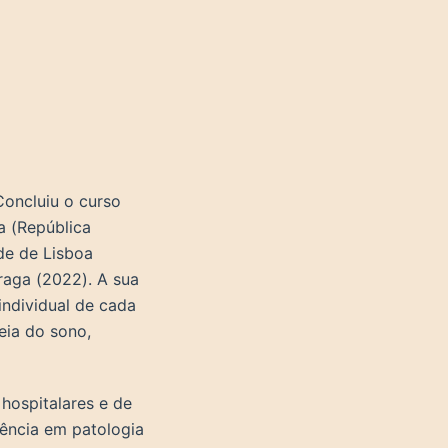
Concluiu o curso
a (República
de de Lisboa
Praga (2022). A sua
individual de cada
neia do sono,
hospitalares e de
iência em patologia