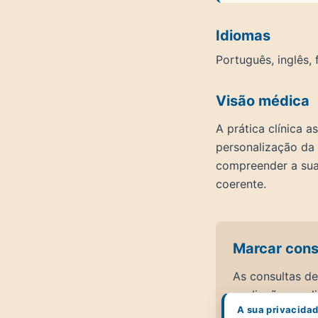
Idiomas
Português, inglês,
Visão médica
A prática clínica 
personalização da 
compreender a sua 
coerente.
Marcar cons
As consultas de
avaliação em di
A sua privacida
integrativa.