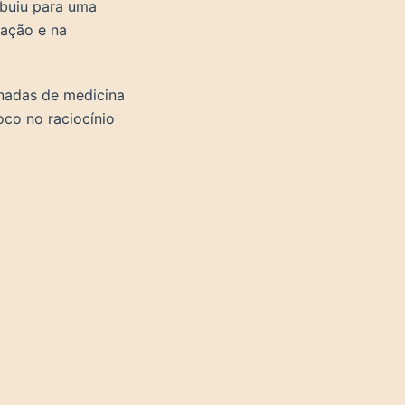
ibuiu para uma
iação e na
onadas de medicina
oco no raciocínio