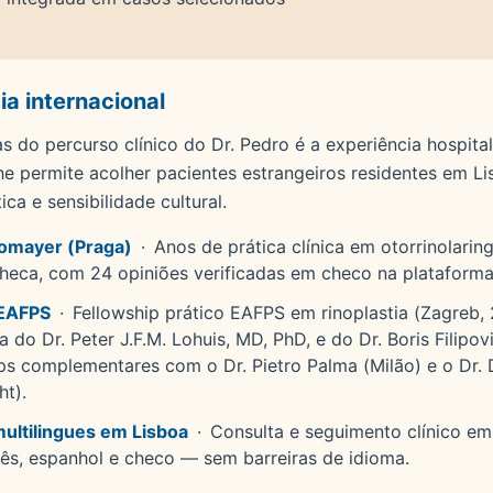
ia internacional
 do percurso clínico do Dr. Pedro é a experiência hospital
lhe permite acolher pacientes estrangeiros residentes em L
tica e sensibilidade cultural.
homayer (Praga)
·
Anos de prática clínica em otorrinolarin
heca, com 24 opiniões verificadas em checo na plataform
 EAFPS
·
Fellowship prático EAFPS em rinoplastia (Zagreb
 do Dr. Peter J.F.M. Lohuis, MD, PhD, e do Dr. Boris Filipov
ps complementares com o Dr. Pietro Palma (Milão) e o Dr.
t).
ultilingues em Lisboa
·
Consulta e seguimento clínico em
ncês, espanhol e checo — sem barreiras de idioma.