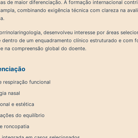
as de maior diferenciação. A formação internacional contr
 ampla, combinando exigência técnica com clareza na aval
a.
orrinolaringologia, desenvolveu interesse por áreas seleci
e dentro de um enquadramento clínico estruturado e com f
 e na compreensão global do doente.
enciação
e respiração funcional
gia nasal
ional e estética
rações do equilíbrio
e roncopatia
ca integrada em casos selecionados