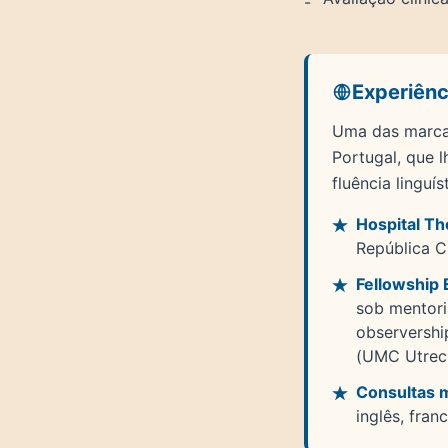
-
Experiênc
Uma das marcas
Portugal, que 
fluência linguís
Hospital T
República C
Fellowship
sob mentoria
observershi
(UMC Utrech
Consultas m
inglês, fra