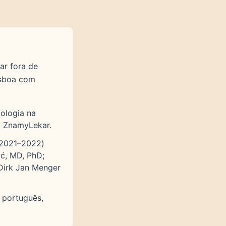
ar fora de
isboa com
gologia na
a ZnamyLekar.
, 2021–2022)
ić, MD, PhD;
 Dirk Jan Menger
 português,