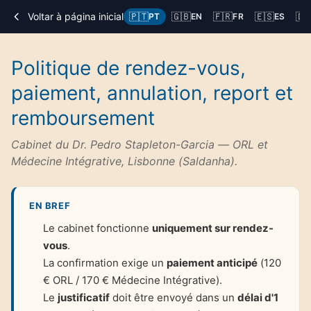
Voltar à página inicial
🇵🇹
🇬🇧
🇫🇷
🇪🇸
🇩
PT
EN
FR
ES
Politique de rendez-vous,
paiement, annulation, report et
remboursement
Cabinet du Dr. Pedro Stapleton-Garcia — ORL et
Médecine Intégrative, Lisbonne (Saldanha).
EN BREF
Le cabinet fonctionne
uniquement sur rendez-
vous
.
La confirmation exige un
paiement anticipé
(120
€ ORL / 170 € Médecine Intégrative).
Le
justificatif
doit être envoyé dans un
délai d'1