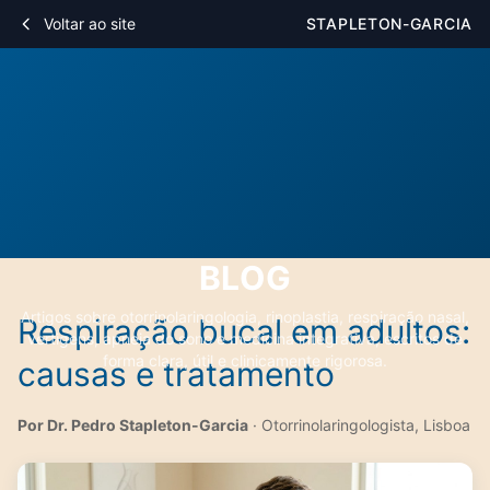
Voltar ao site
STAPLETON-GARCIA
BLOG
Artigos sobre otorrinolaringologia, rinoplastia, respiração nasal,
Respiração bucal em adultos:
vertigens, apneia do sono e medicina integrativa, escritos de
forma clara, útil e clinicamente rigorosa.
causas e tratamento
Por Dr. Pedro Stapleton-Garcia
· Otorrinolaringologista, Lisboa