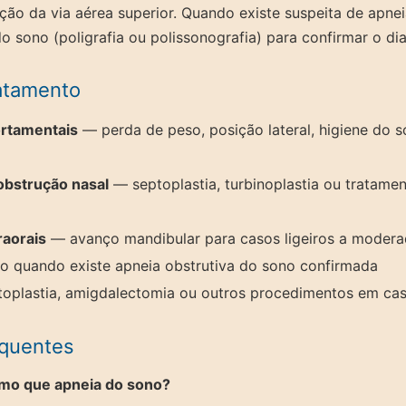
iação da via aérea superior. Quando existe suspeita de apne
do sono (poligrafia ou polissonografia) para confirmar o di
atamento
rtamentais
— perda de peso, posição lateral, higiene do so
obstrução nasal
— septoplastia, turbinoplastia ou tratame
raorais
— avanço mandibular para casos ligeiros a moder
o quando existe apneia obstrutiva do sono confirmada
oplastia, amigdalectomia ou outros procedimentos em cas
equentes
mo que apneia do sono?