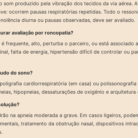
o som produzido pela vibração dos tecidos da via aérea. A
ve: ocorrem pausas respiratórias repetidas. Todo o ressona
nolência diurna ou pausas observadas, deve ser avaliado.
rar avaliação por roncopatia?
é frequente, alto, perturba o parceiro, ou está associado a
al, falta de energia, hipertensão difícil de controlar ou pa
tudo do sono?
poligrafia cardiorrespiratória (em casa) ou polissonografia
ias, hipopneias, dessaturações de oxigénio e arquitetura
solução?
rão na apneia moderada a grave. Em casos ligeiros, pode
ntais, tratamento da obstrução nasal, dispositivos intrao
.