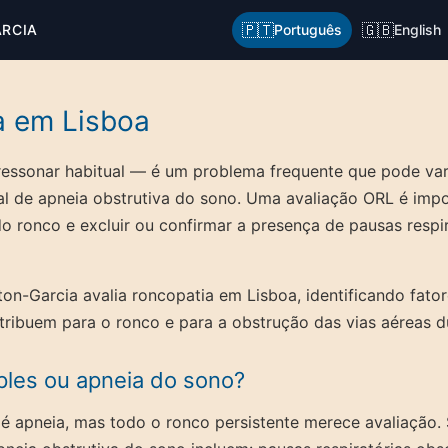
🇵🇹
🇬🇧
ARCIA
Português
English
a em Lisboa
ressonar habitual — é um problema frequente que pode var
nal de apneia obstrutiva do sono. Uma avaliação ORL é imp
o ronco e excluir ou confirmar a presença de pausas respir
ton-Garcia avalia roncopatia em Lisboa, identificando fato
tribuem para o ronco e para a obstrução das vias aéreas d
ples ou apneia do sono?
 apneia, mas todo o ronco persistente merece avaliação. S