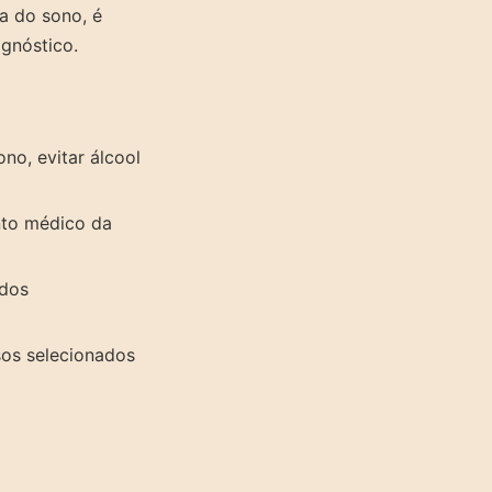
ia do sono, é
agnóstico.
no, evitar álcool
nto médico da
ados
os selecionados