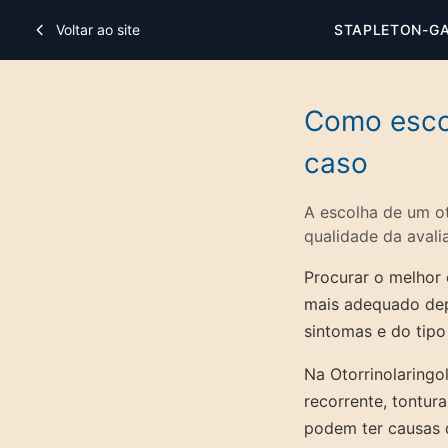
Voltar ao site
STAPLETON-G
Como escol
caso
A escolha de um ot
qualidade da avali
Procurar o melhor 
mais adequado dep
sintomas e do tipo
Na Otorrinolaringo
recorrente, tontur
podem ter causas d