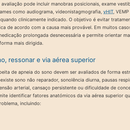
 avaliação pode incluir manobras posicionais, exame vestibu
xames como audiograma, videonistagmografia,
vHIT
, VEMP 
, quando clinicamente indicado. O objetivo é evitar tratame
tica de acordo com a causa mais provável. Em muitos casos
medicação prolongada desnecessária e permite orientar ma
forma mais dirigida.
o, ressonar e via aérea superior
peita de apneia do sono devem ser avaliados de forma estr
xiste sono não reparador, sonolência diurna, pausas respi
ensão arterial, cansaço persistente ou dificuldade de conc
ite identificar fatores anatómicos da via aérea superior 
roblema, incluindo:
o