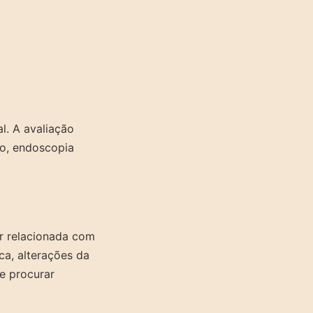
l. A avaliação
do, endoscopia
r relacionada com
ica, alterações da
ve procurar