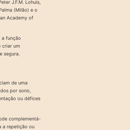
ter J.F.M. Lohuis,
Palma (Milão) e o
pean Academy of
, a função
é criar um
 e segura.
ficiam de uma
ados por sono,
mentação ou défices
 pode complementá-
a a repetição ou