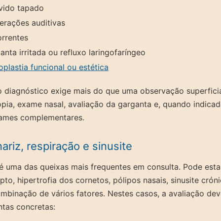
vido tapado
erações auditivas
orrentes
nta irritada ou refluxo laringofaríngeo
oplastia funcional ou estética
 diagnóstico exige mais do que uma observação superficia
opia, exame nasal, avaliação da garganta e, quando indica
xames complementares.
ariz, respiração e sinusite
é uma das queixas mais frequentes em consulta. Pode esta
epto, hipertrofia dos cornetos, pólipos nasais, sinusite crón
ombinação de vários fatores. Nestes casos, a avaliação de
tas concretas: