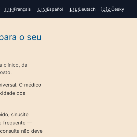
🇫🇷
🇪🇸
🇩🇪
🇨🇿
Français
Español
Deutsch
Česky
para o seu
 clínico, da
osto.
niversal. O médico
xidade dos
do, sinusite
ta frequente —
 consulta não deve