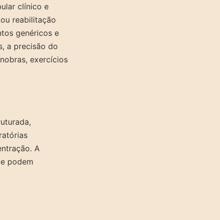
lar clínico e
ou reabilitação
ntos genéricos e
, a precisão do
nobras, exercícios
uturada,
ratórias
entração. A
que podem