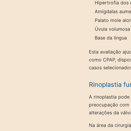
Hipertrofia dos
Amígdalas aume
Palato mole al
Úvula volumosa
Base da língua
Esta avaliação aju
como CPAP, disposi
casos selecionados
Rinoplastia fu
A rinoplastia pode
preocupação com a 
alterações da válv
Na área da cirurgia