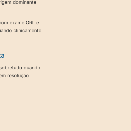
origem dominante
, com exame ORL e
quando clinicamente
ta
, sobretudo quando
sem resolução