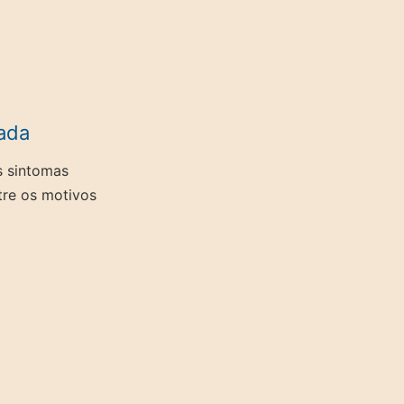
iada
s sintomas
tre os motivos