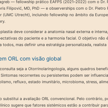
agreb — fellowship prático EAFPS (2021–2022) com o Dr. Pe
oris Filipović, MD, PhD — e observerships com o Dr. Pietro 
er (UMC Utrecht), incluindo fellowship no âmbito da Euro
ery.
oplastia deve considerar a anatomia nasal externa e interna
pectativas do paciente e a harmonia facial. O objetivo não 
a todos, mas definir uma estratégia personalizada, realista
m ORL com visão global
onsulta seja a Otorrinolaringologia, alguns quadros bene
. Sintomas recorrentes ou persistentes podem ser influenci
lismo, refluxo, estado imunitário, microbioma, stress, ali
o substitui a avaliação ORL convencional. Pelo contrário,
línico sugere que fatores sistémicos estão a contribuir par