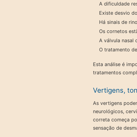
A dificuldade re
Existe desvio d
Há sinais de rin
Os cornetos es
A válvula nasal 
O tratamento de
Esta análise é imp
tratamentos compl
Vertigens, ton
As vertigens podem
neurológicos, cer
correta começa por 
sensação de desma