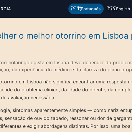
🇵🇹
🇬🇧
ARCIA
Português
English
her o melhor otorrino em Lisboa 
orrinolaringologista em Lisboa deve depender do problema
ação, da experiência do médico e da clareza do plano prop
otorrino em Lisboa não significa encontrar uma resposta u
ende do problema clínico, da idade do doente, da comple
 de avaliação necessária.
logia, sintomas aparentemente simples — como nariz entupi
as, sensação de ouvido tapado, ressonar ou dor de gargan
iferentes e exigir abordagens distintas. Por isso, uma boa