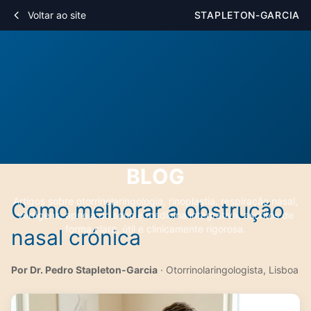
Voltar ao site
STAPLETON-GARCIA
BLOG
Artigos sobre otorrinolaringologia, rinoplastia, respiração nasal,
Como melhorar a obstrução
vertigens, apneia do sono e medicina integrativa, escritos de
forma clara, útil e clinicamente rigorosa.
nasal crónica
Por Dr. Pedro Stapleton-Garcia
· Otorrinolaringologista, Lisboa