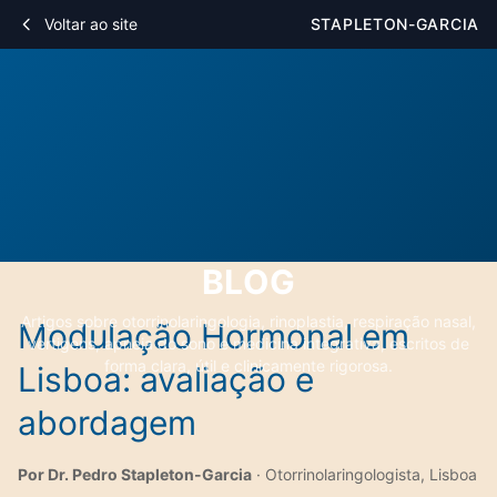
Voltar ao site
STAPLETON-GARCIA
BLOG
Artigos sobre otorrinolaringologia, rinoplastia, respiração nasal,
Modulação Hormonal em
vertigens, apneia do sono e medicina integrativa, escritos de
forma clara, útil e clinicamente rigorosa.
Lisboa: avaliação e
abordagem
Por Dr. Pedro Stapleton-Garcia
· Otorrinolaringologista, Lisboa