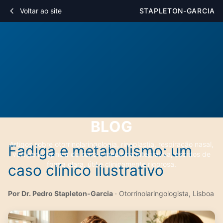
Voltar ao site
STAPLETON-GARCIA
BLOG
Artigos sobre otorrinolaringologia, rinoplastia, respiração nasal,
Fadiga e metabolismo: um
vertigens, apneia do sono e medicina integrativa, escritos de
forma clara, útil e clinicamente rigorosa.
caso clínico ilustrativo
Por Dr. Pedro Stapleton-Garcia
· Otorrinolaringologista, Lisboa